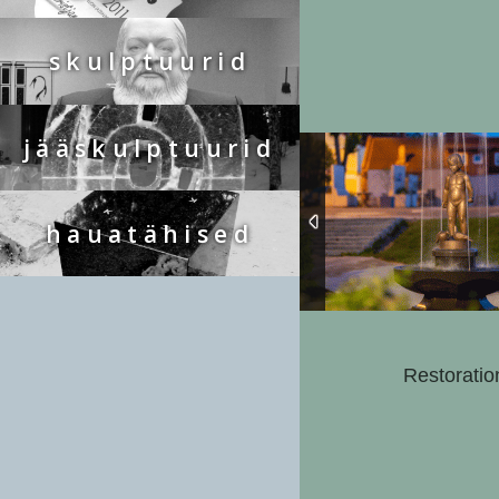
skulptuurid
jääskulptuurid
hauatähised
Restoration