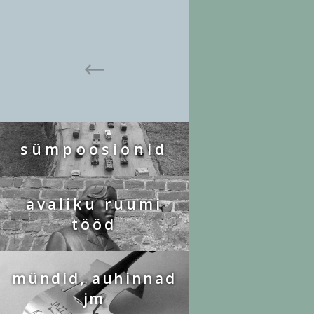
sümpoosionid
avaliku ruumi
tööd
mündid, auhinnad
jm