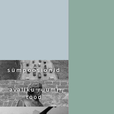
sümpoosionid
avaliku ruumi
tööd