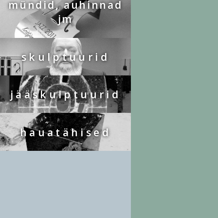
mündid, auhinnad
jm
skulptuurid
jääskulptuurid
hauatähised